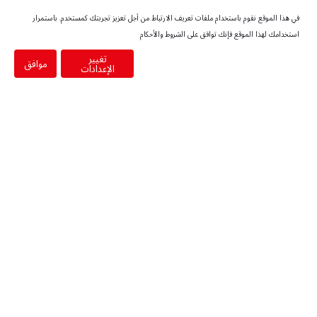
في هذا الموقع نقوم باستخدام ملفات تعريف الارتباط من أجل تعزيز تجربتك كمستخدم. باستمرار
استخدامك لهذا الموقع فإنك توافق على الشروط والأحكام
لوب
تغيير
موافق
الإعدادات
تضم أدنوك لوبس مجموعة من أكثر من 50 منتجًا ، بما في ذلك
زيوت تشحيم السيارات الخفيفة والثقيلة ،
وزيوت المحركات البحرية ، وزيوت التشحيم الصناعية والهيدروليكية
،
وزيوت التوربينات والمحولات ، والزيوت والشحوم المتخصصة ،
وزيوت تروس السيارات ،
وسوائل ناقل الحركة الأوتوماتيكي ، وسوائل الفرامل.
تطور مصنع أدنوك لمزج الزيوت وتعبئتها وتوسعه ليصبح أحد أفضل
هذه المصانع في المنطقة.
يتكون المصنع من وحدة خلط وتعبئة زيوت التشحيم ووحدة تصنيع